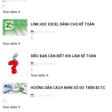
2023-02-24 07:49
tt
Xem thêm
LINK HỌC EXCEL DÀNH CHO KẾ TOÁN
2021-01-24 08:35
tt
Xem thêm
ĐIỀU BẠN CẦN BIẾT KHI LÀM KẾ TOÁN
2021-01-24 08:19
tt
Xem thêm
HƯỚNG DẪN CÁCH NHÌN SỐ DƯ TRÊN BCTC
2021-01-24 08:16
TT
Xem thêm