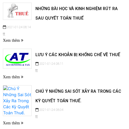
NHỮNG BÀI HỌC VÀ KINH NGHIỆM RÚT RA
SAU QUYẾT TOÁN THUẾ
2021-01-24 08:14
tt
Xem thêm
LƯU Ý CÁC KHOẢN BỊ KHỐNG CHẾ VỀ THUẾ
2021-01-24 08:11
tt
Xem thêm
CHÚ Ý NHỮNG SAI SÓT XẢY RA TRONG CÁC
KỲ QUYẾT TOÁN THUẾ.
2021-01-24 08:04
tt
Xem thêm