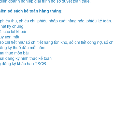
iện doanh nghiệp giải trình hồ sơ quyết toán thuế.
iện sổ sách kế toán hàng tháng:
hiếu thu, phiếu chi, phiếu nhập xuất hàng hóa, phiếu kế toán
hật ký chung
i các tài khoản
uỹ tiền mặt
ổ chi tiết như sổ chi tiết hàng tồn kho, sổ chi tiết công nợ, sổ 
đăng ký thuế đầu mỗi năm:
hai thuế môn bài
ai đăng ký hình thức kế toán
 đăng ký khấu hao TSCĐ