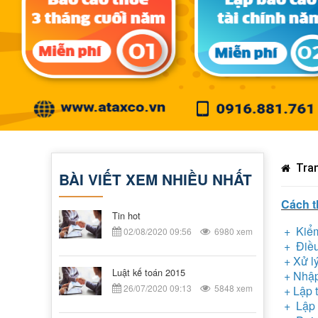
Tran
BÀI VIẾT XEM NHIỀU NHẤT
Cách t
Tin hot
+ Kiểm 
02/08/2020 09:56
6980 xem
+ Điều 
+ Xử lý
Luật kế toán 2015
+ Nhập
26/07/2020 09:13
5848 xem
+ Lập t
+ Lập 