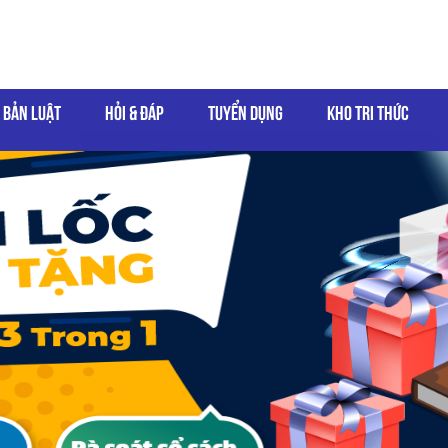
 BẢN LUẬT
HỎI & ĐÁP
TUYỂN DỤNG
KHO TRI THỨC