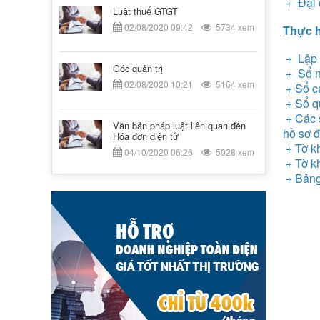
+ Đại d
Luật thuế GTGT
02/08/2020 09:42
5734 xem
Thực h
+ Lập p
Góc quản trị
+ Sổ n
02/08/2020 10:21
5164 xem
+ Sổ cá
+ Sổ q
+ Các s
Văn bản pháp luật liên quan đến
hồ sơ 
Hóa đơn điện tử
+ Tờ k
04/10/2020 06:26
5028 xem
+ Tờ kh
+ Bảng