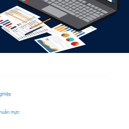
nghiệp
 chuẩn mực