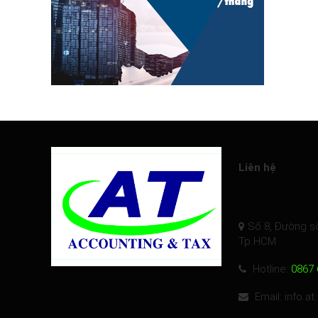
Liên hệ
Số 8, Đường số
Tp.HCM
Hotline:
0867 
Email: info.a