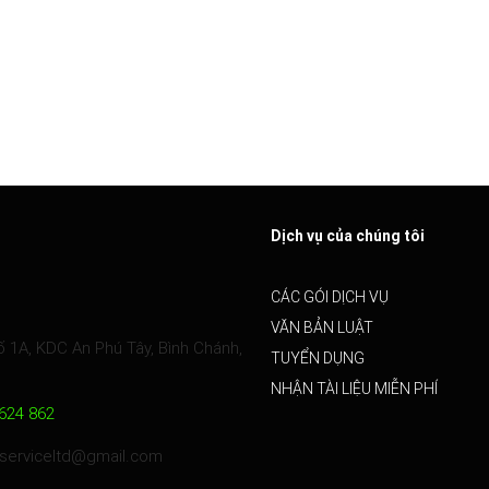
Dịch vụ của chúng tôi
CÁC GÓI DỊCH VỤ
VĂN BẢN LUẬT
 1A, KDC An Phú Tây, Bình Chánh,
TUYỂN DỤNG
NHẬN TÀI LIỆU MIỄN PHÍ
624 862
t.serviceltd@gmail.com